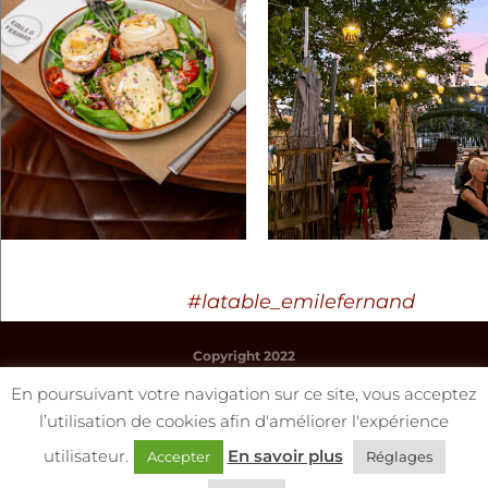
#latable_emilefernand
Copyright 2022
www.latabledemiletoulouse.fr
En poursuivant votre navigation sur ce site, vous acceptez
l’utilisation de cookies afin d'améliorer l'expérience
utilisateur.
En savoir plus
Accepter
Réglages
Mentions légales
Protection des données