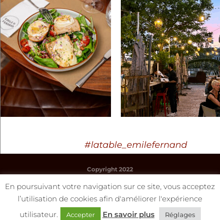
#latable_emilefernand
Copyright 2022
www.latabledemiletoulouse.fr
En poursuivant votre navigation sur ce site, vous acceptez
l’utilisation de cookies afin d'améliorer l'expérience
utilisateur.
En savoir plus
Accepter
Réglages
Mentions légales